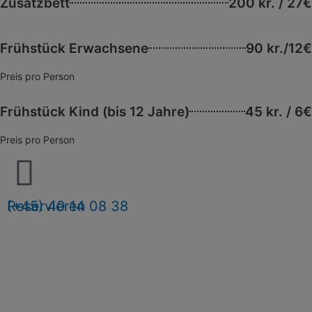
Zusatzbett
200 kr. / 27€
Frühstück Erwachsene
90 kr./12€
Preis pro Person
Frühstück Kind (bis 12 Jahre)
45 kr. / 6€
Preis pro Person
(+45) 40 14 08 38
Reservieren