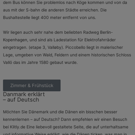
dem Bus können Sie problemlos nach Köge kommen und von da
aus mit der S-bahn die anderen Städte erreichen. Die
Bushaltestelle liegt 400 meter entfernt von uns.
Wir liegen auch sehr nahe dem beliebten Radweg
Berlin-
Kopenhagen
, und sind als Ladestation für Elektrofahrräder
eingetragen. (etape 3, Valløby). Piccobello liegt in malerischer
Lage, umgeben von Wald, Feldern und einem historischen Schloss
Vallö das im Jahre 1580 gebaut wurde.
Zimmer & Frühstück
Danmark erklärt
– auf Deutsch
Möchten Sie Dänemark und die Dänen ein bisschen besser
kennenlernen – auf Deutsch? Dann empfehlen wir einen Besuch
bei Klitly.de Eine liebevoll gestaltete Seite, die auf unterhaltsame
und informative Weise erklärt, wie die Dänen ticken, was man in