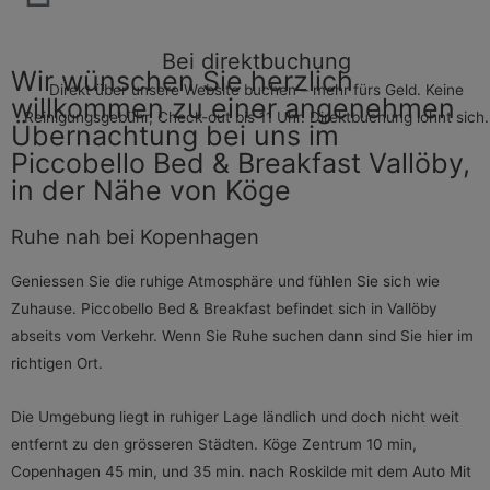
Bei direktbuchung
Wir wünschen Sie herzlich
Direkt über unsere Website buchen – mehr fürs Geld. Keine
willkommen zu einer angenehmen
Reinigungsgebühr, Check-out bis 11 Uhr. Direktbuchung lohnt sich.
Übernachtung bei uns im
Piccobello Bed & Breakfast Vallöby,
in der Nähe von Köge
Ruhe nah bei Kopenhagen
Geniessen Sie die ruhige Atmosphäre und fühlen Sie sich wie
Zuhause. Piccobello Bed & Breakfast befindet sich in Vallöby
abseits vom Verkehr. Wenn Sie Ruhe suchen dann sind Sie hier im
richtigen Ort.
Die Umgebung liegt in ruhiger Lage ländlich und doch nicht weit
entfernt zu den grösseren Städten. Köge Zentrum 10 min,
Copenhagen 45 min, und 35 min. nach Roskilde mit dem Auto Mit